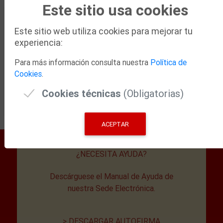
Este sitio usa cookies
VERIFICADOR DE DOCUMENTOS
Este sitio web utiliza cookies para mejorar tu
Introduzca el CSV del documento para comprobar su
experiencia:
autenticidad y obtener una copia del mismo en la Entidad
Patronato Provincial Escuela de Tauromaquia. Para
Para más información consulta nuestra
Política de
verificar documentos de otra Entidad debe cambiar a ella.
Cookies
.
Cookies técnicas
(Obligatorias)
VERIFICAR
ACEPTAR
¿NECESITA AYUDA?
Descárguese el Manual de Ayuda de
nuestra Sede Electrónica.
> DESCARGAR AUTOFIRMA