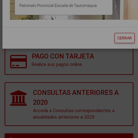
CONSULTA DE ANOTACIONES
TEST DE REQUISITOS
CERRAR
PAGO CON TARJETA
Realice sus pagos online
CONSULTAS ANTERIORES A
2020
Acceda a Consultas correspondientes a
anualidades anteriores a 2020