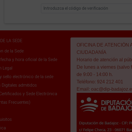
DE LA SEDE
OFICINA DE ATENCIÓN A
ón de la Sede
CIUDADANÍA
 fecha y hora oficial de la Sede
Horario de atención al púb
De lunes a viernes (salvo f
n Legal
de 9:00 - 14:00 h.
y sello electrónico de la sede
Teléfono: 924 212 401
s Digitales admitidos
Email:
oac@dip-badajoz.e
Certificados y Sede Electrónica
ntas Frecuentes)
uisitos
ica