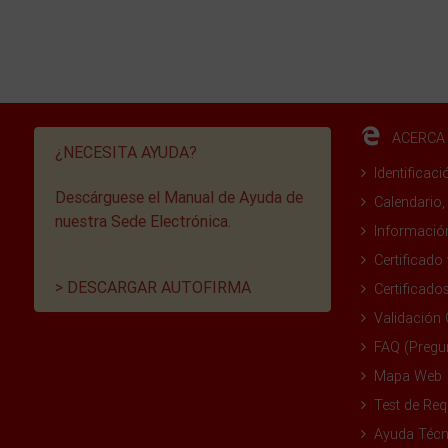
ACERCA 
¿NECESITA AYUDA?
Identificaci
Descárguese el Manual de Ayuda de
Calendario,
nuestra Sede Electrónica.
Informació
Certificado 
> DESCARGAR AUTOFIRMA
Certificado
Validación 
FAQ (Pregu
Mapa Web
Test de Req
Ayuda Técn