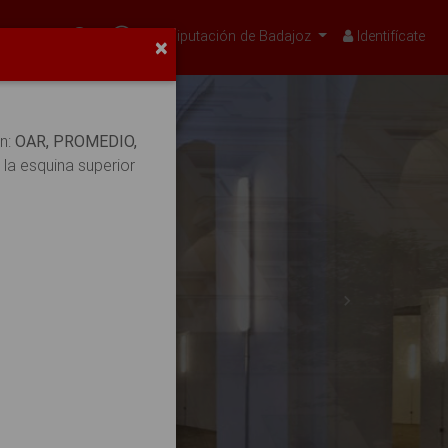
Buscar
Accesibilidad
Diputación de Badajoz
Identifícate
×
n:
OAR, PROMEDIO,
la esquina superior
Next