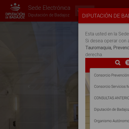
Sede Electrónica
Inicio
Mi Carpeta
DIPUTACIÓN DE B
Diputación de Badajoz
Esta usted en la Sed
Si desea operar con 
Tauromaquia, Prevenc
derecha.
Previous