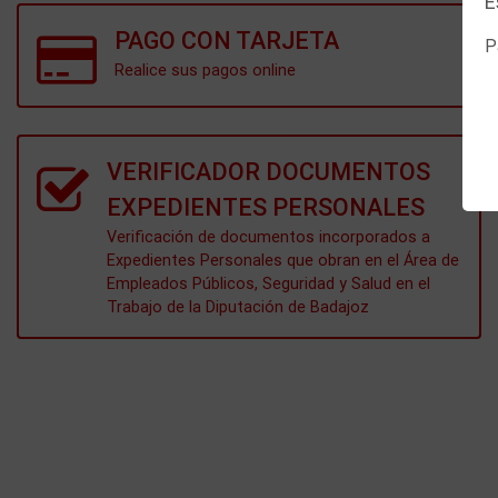
E
PAGO CON TARJETA
P
Realice sus pagos online
VERIFICADOR DOCUMENTOS
EXPEDIENTES PERSONALES
Verificación de documentos incorporados a
Expedientes Personales que obran en el Área de
Empleados Públicos, Seguridad y Salud en el
Trabajo de la Diputación de Badajoz