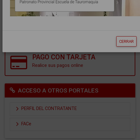
CONSULTA DE ANOTACIONES
TEST DE REQUISITOS
CERRAR
PAGO CON TARJETA
Realice sus pagos online
ACCESO A OTROS PORTALES
PERFIL DEL CONTRATANTE
FACe