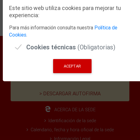
Este sitio web utiliza cookies para mejorar tu
VERIFICAR
experiencia:
Para más información consulta nuestra
Política de
Cookies
.
Cookies técnicas
(Obligatorias)
¿NECESITA AYUDA?
Descárguese el Manual de Ayuda de
ACEPTAR
nuestra Sede Electrónica.
> DESCARGAR AUTOFIRMA
ACERCA DE LA SEDE
Identificación de la sede
Calendario, fecha y hora oficial de la sede
Información Legal