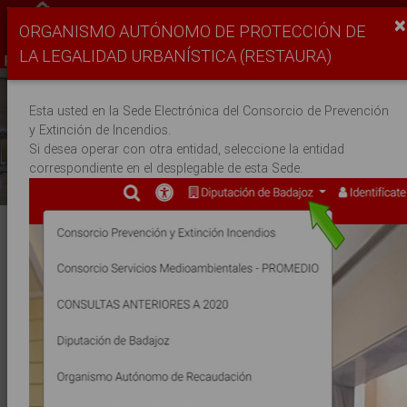
×
Sede Electrónica
ORGANISMO AUTÓNOMO DE PROTECCIÓN DE
Organismo Autónomo RESTAURA
LA LEGALIDAD URBANÍSTICA (RESTAURA)
Esta usted en la Sede Electrónica del Consorcio de Prevención
y Extinción de Incendios.
Previous
Next
Si desea operar con otra entidad, seleccione la entidad
correspondiente en el desplegable de esta Sede.
TRÁMITES Y SERVICIOS DESTACADOS
INSTANCIA GENERAL
QUEJAS Y SUGERENCIAS
NOTIFICACIONES Y COMUNICACIONES