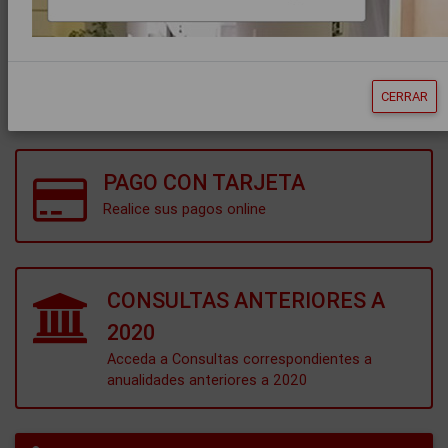
CONSULTA DE ANOTACIONES
TEST DE REQUISITOS
CERRAR
PAGO CON TARJETA
Realice sus pagos online
CONSULTAS ANTERIORES A
2020
Acceda a Consultas correspondientes a
anualidades anteriores a 2020