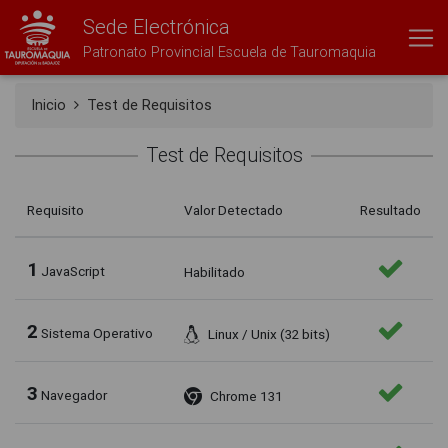
Sede Electrónica
Patronato Provincial Escuela de Tauromaquia
Inicio
Test de Requisitos
Test de Requisitos
Requisito
Valor Detectado
Resultado
1
JavaScript
Habilitado
2
Sistema Operativo
Linux / Unix (32 bits)
3
Navegador
Chrome 131