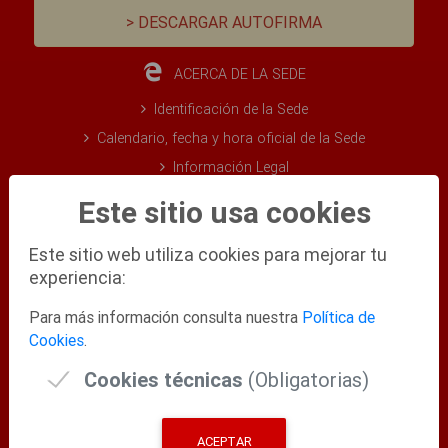
> DESCARGAR AUTOFIRMA
ACERCA DE LA SEDE
Identificación de la Sede
Calendario, fecha y hora oficial de la Sede
Información Legal
Certificado y sello electrónico de la sede
Este sitio usa cookies
Certificados Digitales admitidos
Este sitio web utiliza cookies para mejorar tu
Validación Certificados y Sede Electrónica
experiencia:
FAQ (Preguntas Frecuentes)
Mapa Web
Para más información consulta nuestra
Política de
Cookies
.
Test de Requisitos
Ayuda Técnica
Cookies técnicas
(Obligatorias)
OFICINA DE ATENCIÓN A LA CIUDADANÍA
ACEPTAR