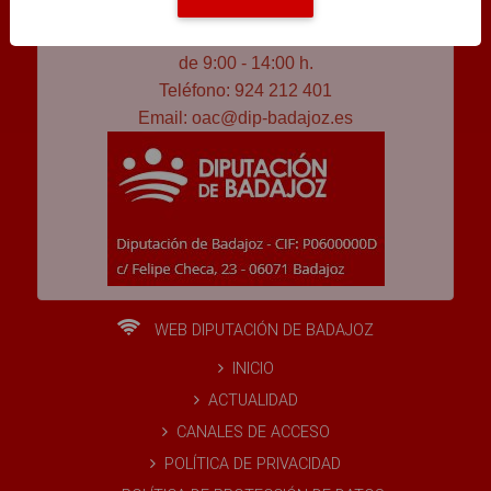
Horario de atención al público
De lunes a viernes (salvo festivos)
de 9:00 - 14:00 h.
Teléfono: 924 212 401
Email:
oac@dip-badajoz.es
WEB DIPUTACIÓN DE BADAJOZ
INICIO
ACTUALIDAD
CANALES DE ACCESO
POLÍTICA DE PRIVACIDAD