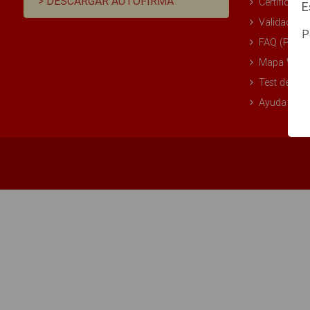
> DESCARGAR AUTOFIRMA
Certificado
E
Validación 
P
FAQ (Pregu
Mapa Web
Test de Req
Ayuda Técn