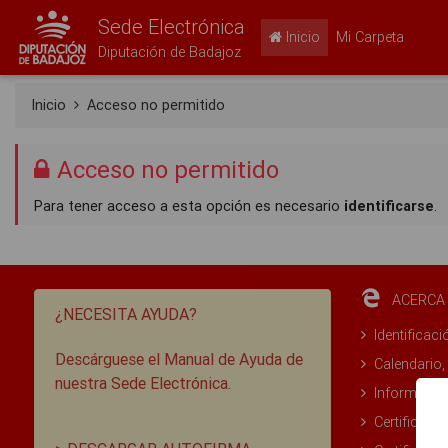
Sede Electrónica
Inicio
Mi Carpeta
Diputación de Badajoz
Inicio
Acceso no permitido
Acceso no permitido
Para tener acceso a esta opción es necesario
identificarse
.
ACERCA 
¿NECESITA AYUDA?
Identificaci
Descárguese el Manual de Ayuda de
Calendario,
nuestra Sede Electrónica.
Informació
Certificado 