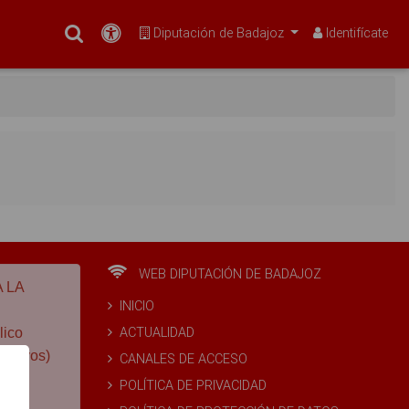
Buscar
Accesibilidad
Diputación de Badajoz
Identifícate
WEB DIPUTACIÓN DE BADAJOZ
 LA
INICIO
ACTUALIDAD
lico
estivos)
CANALES DE ACCESO
POLÍTICA DE PRIVACIDAD