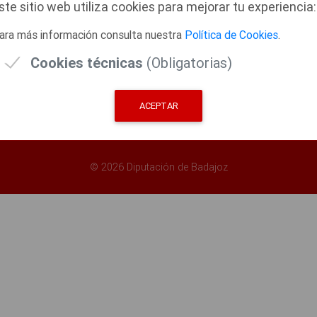
s Digitales admitidos
ste sitio web utiliza cookies para mejorar tu experiencia:
Email:
oac@dip-badajoz.e
Certificados y Sede Electrónica
ara más información consulta nuestra
Política de Cookies
.
ntas Frecuentes)
Cookies técnicas
(Obligatorias)
uisitos
ica
ACEPTAR
© 2026 Diputación de Badajoz