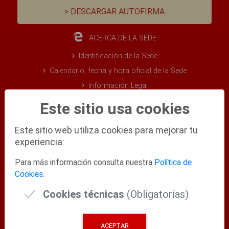
> DESCARGAR AUTOFIRMA
ACERCA DE LA SEDE
Identificación de la Sede
Calendario, fecha y hora oficial de la Sede
Información Legal
Certificado y sello electrónico de la sede
Este sitio usa cookies
Certificados Digitales admitidos
Este sitio web utiliza cookies para mejorar tu
Validación Certificados y Sede Electrónica
experiencia:
FAQ (Preguntas Frecuentes)
Mapa Web
Para más información consulta nuestra
Política de
Cookies
.
Test de Requisitos
Ayuda Técnica
Cookies técnicas
(Obligatorias)
OFICINA DE ATENCIÓN A LA CIUDADANÍA
ACEPTAR