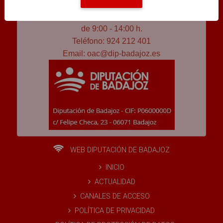
Horario de atención al público
De lunes a viernes (salvo festivos)
de 9:00 - 14:00 h.
Teléfono: 924 212 401
Email:
oac@dip-badajoz.es
WEB DIPUTACIÓN DE BADAJOZ
INICIO
ACTUALIDAD
CANALES DE ACCESO
POLÍTICA DE PRIVACIDAD